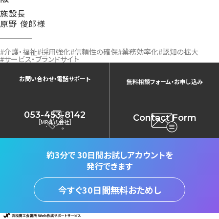
施設長
原野 俊郎様
#介護・福祉
#採用強化
#信頼性の確保
#業務効率化
#認知の拡大
#サービス・ブランドサイト
お問い合わせ・電話サポート
無料相談フォーム・お申し込み
053-453-8142
Contact Form
［MP株式会社］
約3分で
30日間お試しアカウントを
発行できます
今すぐ30日間無料おためし