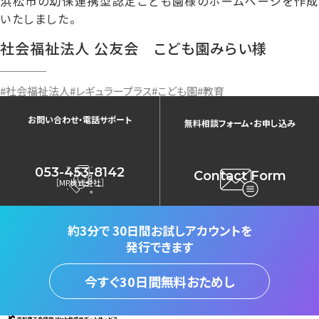
浜松市の幼保連携型認定こども園様のホームページを作成
いたしました。
社会福祉法人 公友会 こども園みらい様
#社会福祉法人
#レギュラープラス
#こども園
#教育
お問い合わせ・電話サポート
無料相談フォーム・お申し込み
053-453-8142
Contact Form
［MP株式会社］
約3分で
30日間お試しアカウントを
発行できます
今すぐ30日間無料おためし